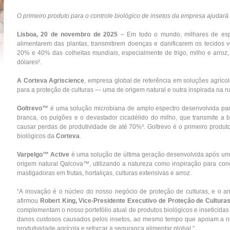
O primeiro produto para o controle biológico de insetos da empresa ajudará a pr
Lisboa, 20 de novembro de 2025
– Em todo o mundo, milhares de esp
alimentarem das plantas, transmitirem doenças e danificarem os tecidos v
20% e 40% das colheitas mundiais, especialmente de trigo, milho e arroz
dólares².
A Corteva Agriscience
, empresa global de referência em soluções agríco
para a proteção de culturas — uma de origem natural e outra inspirada na n
Goltrevo™
é uma solução microbiana de amplo espectro desenvolvida par
branca, os pulgões e o devastador cicadélido do milho, que transmite a 
causar perdas de produtividade de até 70%³. Goltrevo é o primeiro produto 
biológicos da
Corteva
.
Varpelgo™ Active
é uma solução de última geração desenvolvida após um e
origem natural Qalcova™, utilizando a natureza como inspiração para co
mastigadoras em frutas, hortaliças, culturas extensivas e arroz.
“A inovação é o núcleo do nosso negócio de proteção de culturas, e o an
afirmou
Robert King, Vice-Presidente Executivo de Proteção de Cultura
complementam o nosso portefólio atual de produtos biológicos e inseticidas 
danos custosos causados pelos insetos, ao mesmo tempo que apoiam a nos
produtividade agrícola e reforçar a segurança alimentar global.”