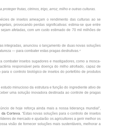
oteger frutas, citrinos, trigo, arroz, milho e outras culturas.
écies de insetos ameaçam o rendimento das culturas ao se
egetais, provocando perdas significativas: estima-se que entre
, sejam afetadas, com um custo estimado de 70 mil milhões de
las integradas, anunciou o lançamento de duas novas soluções
atureza — para combater estas pragas destrutivas.⁴
a combater insetos sugadores e mastigadores, como a mosca-
bactéria responsável pela doença do milho atrofiado, capaz de
para o controlo biológico de insetos do portefólio de produtos
studo minucioso da estrutura e função do ingrediente ativo de
nceber uma solução inovadora destinada ao controle de pragas
úncio de hoje reforça ainda mais a nossa liderança mundial”,
s da Corteva
. “Estas novas soluções para o controlo de insetos
líderes de mercado e ajudarão os agricultores a gerir melhor os
sa visão de fornecer soluções mais sustentáveis, melhorar a