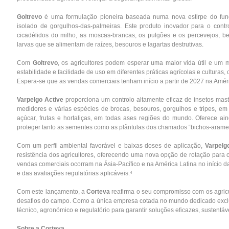
Goltrevo
é uma formulação pioneira baseada numa nova estirpe do fu
isolado de gorgulhos-das-palmeiras. Este produto inovador para o contr
cicadélidos do milho, as moscas-brancas, os pulgões e os percevejos, b
larvas que se alimentam de raízes, besouros e lagartas destrutivas.
Com
Goltrevo
, os agricultores podem esperar uma maior vida útil e um 
estabilidade e facilidade de uso em diferentes práticas agrícolas e culturas,
Espera-se que as vendas comerciais tenham início a partir de 2027 na Améric
Varpelgo Active
proporciona um controlo altamente eficaz de insetos masti
medidores e várias espécies de brocas, besouros, gorgulhos e tripes, em 
açúcar, frutas e hortaliças, em todas ases regiões do mundo. Oferece a
proteger tanto as sementes como as plântulas dos chamados “bichos-arame
Com um perfil ambiental favorável e baixas doses de aplicação,
Varpelg
resistência dos agricultores, oferecendo uma nova opção de rotação para 
vendas comerciais ocorram na Ásia-Pacífico e na América Latina no início
e das avaliações regulatórias aplicáveis.⁴
Com este lançamento, a
Corteva
reafirma o seu compromisso com os agricu
desafios do campo. Como a única empresa cotada no mundo dedicado exclu
técnico, agronómico e regulatório para garantir soluções eficazes, sustentáv
Sobre a Corteva