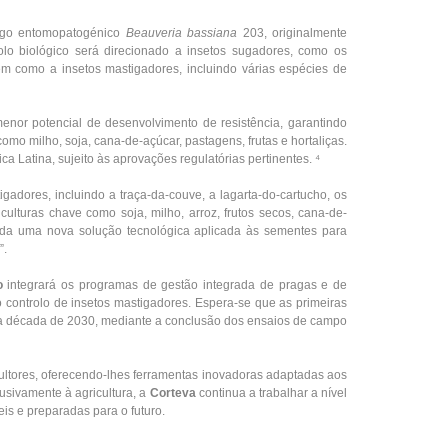
ngo entomopatogénico
Beauveria bassiana
203, originalmente
olo biológico será direcionado a insetos sugadores, como os
em como a insetos mastigadores, incluindo várias espécies de
menor potencial de desenvolvimento de resistência, garantindo
 como milho, soja, cana-de-açúcar, pastagens, frutas e hortaliças.
a Latina, sujeito às aprovações regulatórias pertinentes. ⁴
gadores, incluindo a traça-da-couve, a lagarta-do-cartucho, os
culturas chave como soja, milho, arroz, frutos secos, cana-de-
inda uma nova solução tecnológica aplicada às sementes para
”.
o
integrará os programas de gestão integrada de pragas e de
o controlo de insetos mastigadores. Espera-se que as primeiras
 da década de 2030, mediante a conclusão dos ensaios de campo
ltores, oferecendo-lhes ferramentas inovadoras adaptadas aos
sivamente à agricultura, a
Corteva
continua a trabalhar a nível
eis e preparadas para o futuro.